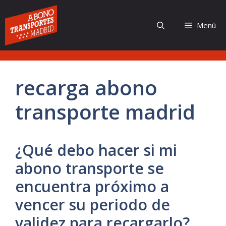
Saltar
al
Menú
contenido
recarga abono
transporte madrid
¿Qué debo hacer si mi
abono transporte se
encuentra próximo a
vencer su periodo de
validez para recargarlo?