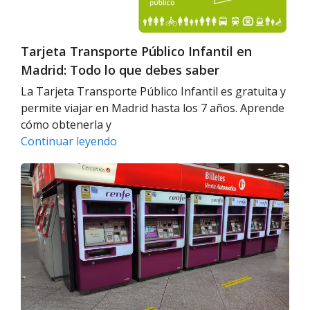
lo
que
debes
Tarjeta Transporte Público Infantil en
saber
Madrid: Todo lo que debes saber
La Tarjeta Transporte Público Infantil es gratuita y
permite viajar en Madrid hasta los 7 años. Aprende
cómo obtenerla y
Tarjeta
Continuar leyendo
Transporte
Precios
Público
del
Infantil
abono
en
transporte
Madrid:
de
Todo
Madrid
lo
en
que
2025:
debes
Información
saber