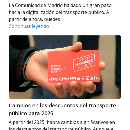
La Comunidad de Madrid ha dado un gran paso
hacia la digitalización del transporte público. A
partir de ahora, puedes
Paga
Continuar leyendo
tu
Cambios
transporte
en
público
los
en
descuentos
Madrid
del
con
transporte
tu
público
móvil
para
Android
2025
Cambios en los descuentos del transporte
público para 2025
A partir del 2025, habrá cambios significativos en
los descuentos del transporte público. Aunque el