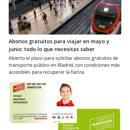
en
mayo
y
junio:
todo
lo
Abonos gratuitos para viajar en mayo y
que
junio: todo lo que necesitas saber
necesitas
saber
Abierto el plazo para solicitar abonos gratuitos de
transporte público en Madrid, con condiciones más
accesibles para recuperar la fianza.
Tarjeta
Transporte
Público
Infantil
en
Madrid:
Todo