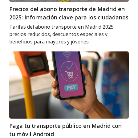
clave
Precios del abono transporte de Madrid en
para
2025: Información clave para los ciudadanos
los
ciudadanos
Tarifas del abono transporte en Madrid 2025:
precios reducidos, descuentos especiales y
beneficios para mayores y jóvenes.
Paga
tu
transporte
público
en
Madrid
con
tu
móvil
Android
Paga tu transporte público en Madrid con
tu móvil Android