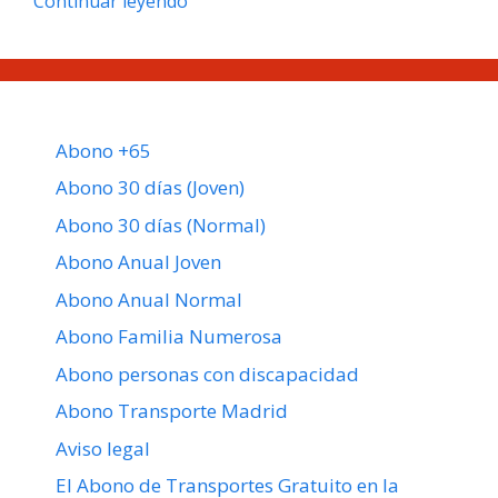
Continuar leyendo
Tecnológicas
en
el
Sistema
de
Abono +65
Transportes
de
Abono 30 días (Joven)
Madrid
Abono 30 días (Normal)
Abono Anual Joven
Abono Anual Normal
Abono Familia Numerosa
Abono personas con discapacidad
Abono Transporte Madrid
Aviso legal
El Abono de Transportes Gratuito en la