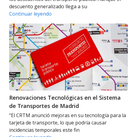
descuento generalizado llega a su
Cambios
Continuar leyendo
en
Renovaciones
los
Tecnológicas
descuentos
en
del
el
transporte
Sistema
público
de
para
Transportes
2025
de
Madrid
Renovaciones Tecnológicas en el Sistema
de Transportes de Madrid
“El CRTM anunció mejoras en su tecnología para la
tarjeta de transporte, lo que podría causar
incidencias temporales este fin
Renovaciones