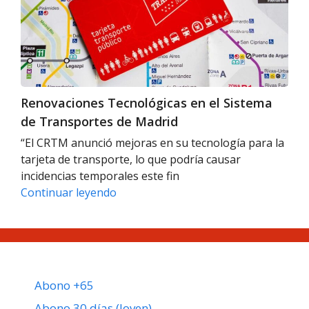
Sistema
público
de
para
Transportes
2025
de
Madrid
Renovaciones Tecnológicas en el Sistema
de Transportes de Madrid
“El CRTM anunció mejoras en su tecnología para la
tarjeta de transporte, lo que podría causar
incidencias temporales este fin
Renovaciones
Continuar leyendo
Tecnológicas
en
el
Sistema
de
Abono +65
Transportes
de
Abono 30 días (Joven)