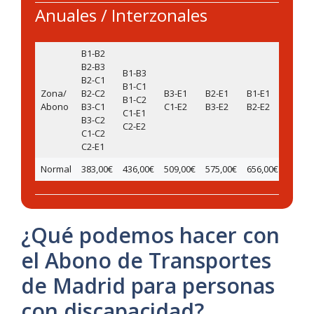
Anuales / Interzonales
B1-B2
B2-B3
B1-B3
B2-C1
B1-C1
Zona/
B2-C2
B3-E1
B2-E1
B1-E1
B1-C2
B1-E2
Abono
B3-C1
C1-E2
B3-E2
B2-E2
C1-E1
B3-C2
C2-E2
C1-C2
C2-E1
Normal
383,00€
436,00€
509,00€
575,00€
656,00€
716,0
¿Qué podemos hacer con
el Abono de Transportes
de Madrid para personas
con discapacidad?