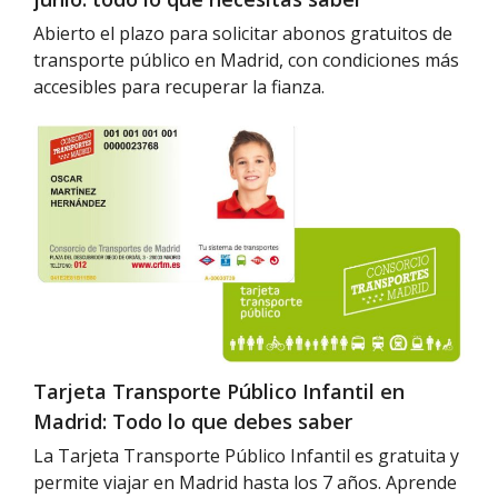
necesitas
saber
Abierto el plazo para solicitar abonos gratuitos de
transporte público en Madrid, con condiciones más
accesibles para recuperar la fianza.
Tarjeta
Transporte
Público
Infantil
en
Madrid:
Todo
lo
que
debes
Tarjeta Transporte Público Infantil en
saber
Madrid: Todo lo que debes saber
La Tarjeta Transporte Público Infantil es gratuita y
permite viajar en Madrid hasta los 7 años. Aprende