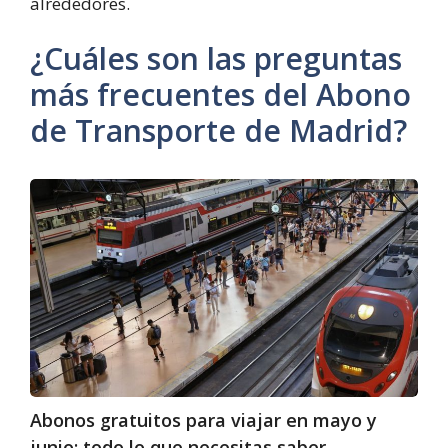
alrededores.
¿Cuáles son las preguntas
más frecuentes del Abono
de Transporte de Madrid?
Abonos
gratuitos
para
viajar
en
mayo
y
junio:
todo
lo
Abonos gratuitos para viajar en mayo y
que
junio: todo lo que necesitas saber