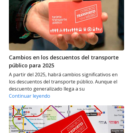
los
en
descuentos
Madrid
del
con
transporte
tu
público
móvil
para
Android
2025
Cambios en los descuentos del transporte
público para 2025
A partir del 2025, habrá cambios significativos en
los descuentos del transporte público. Aunque el
descuento generalizado llega a su
Cambios
Continuar leyendo
en
Renovaciones
los
Tecnológicas
descuentos
en
del
el
transporte