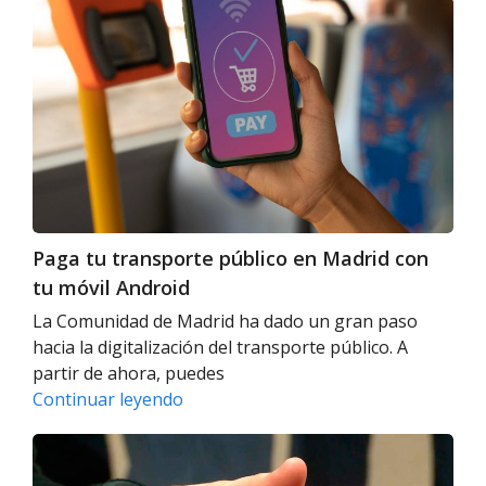
Paga
tu
transporte
público
en
Madrid
con
tu
móvil
Android
Paga tu transporte público en Madrid con
tu móvil Android
La Comunidad de Madrid ha dado un gran paso
hacia la digitalización del transporte público. A
partir de ahora, puedes
Paga
Continuar leyendo
tu
Cambios
transporte
en
público