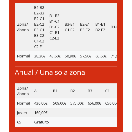
B1-B2
B2-B3
B1-B3
B2-C1
B1-C1
Zona/
B2-C2
B3-E1
B2-E1
B1-E1
B1-C2
B1-E2
Abono
B3-C1
C1-E2
B3-E2
B2-E2
C1-E1
B3-C2
C2-E2
C1-C2
C2-E1
Normal
38,30€
43,60€
50,90€
57,50€
65,60€
71,60€
Anual / Una sola zona
Zona/
A
B1
B2
B3
C1
C2
Abono
Normal
436,00€
509,00€
575,00€
656,00€
656,00€
656,0
Joven
160,00€
65
Gratuito