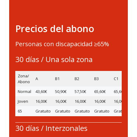
Precios del abono
Personas con discapacidad ≥65%
30 días / Una sola zona
Zona/
A
B1
B2
B3
C1
C
Abono
Normal
43,60€
50,90€
57,50€
65,60€
65,60€
6
Joven
16,00€
16,00€
16,00€
16,00€
16,00€
1
65
Gratuito
Gratuito
Gratuito
Gratuito
Gratuito
Gr
30 días / Interzonales