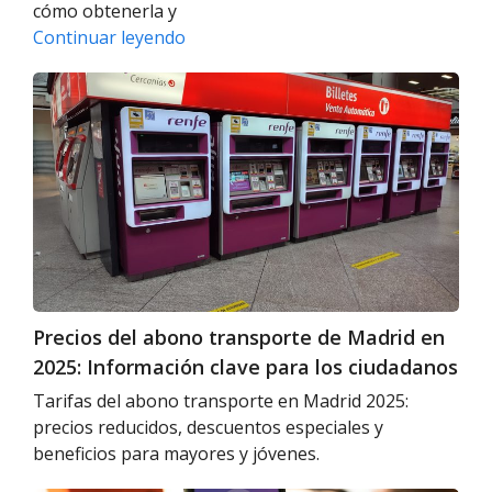
cómo obtenerla y
Tarjeta
Continuar leyendo
Transporte
Precios
Público
del
Infantil
abono
en
transporte
Madrid:
de
Todo
Madrid
lo
en
que
2025:
debes
Información
saber
clave
Precios del abono transporte de Madrid en
para
2025: Información clave para los ciudadanos
los
ciudadanos
Tarifas del abono transporte en Madrid 2025:
precios reducidos, descuentos especiales y
beneficios para mayores y jóvenes.