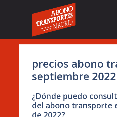
Saltar
al
contenido
precios abono t
septiembre 2022
¿Dónde puedo consulta
del abono transporte 
de 2022?