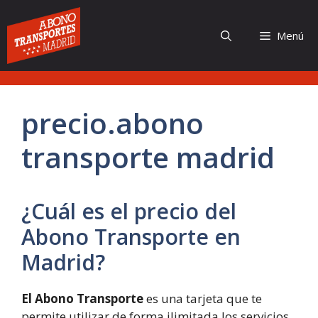
Saltar
al
Menú
contenido
precio.abono
transporte madrid
¿Cuál es el precio del
Abono Transporte en
Madrid?
El Abono Transporte
es una tarjeta que te
permite utilizar de forma ilimitada los servicios