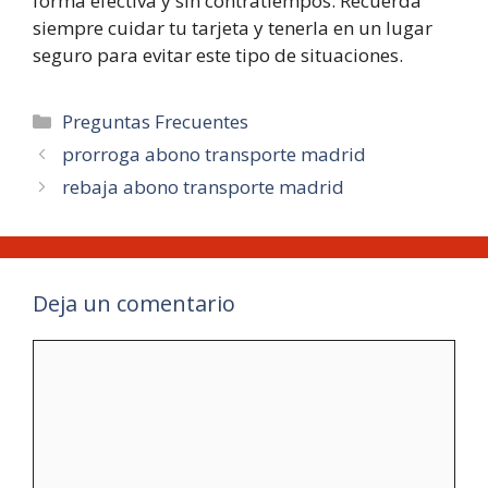
forma efectiva y sin contratiempos. Recuerda
siempre cuidar tu tarjeta y tenerla en un lugar
seguro para evitar este tipo de situaciones.
Categorías
Preguntas Frecuentes
prorroga abono transporte madrid
rebaja abono transporte madrid
Deja un comentario
Comentario