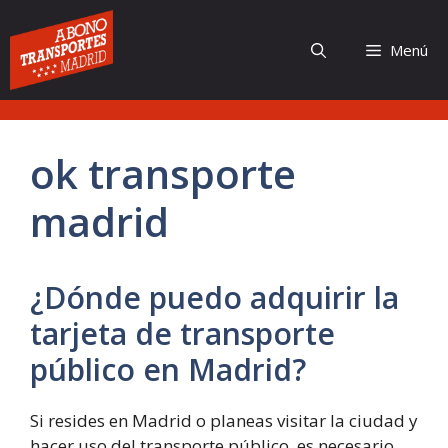
Saltar
al
Menú
contenido
ok transporte
madrid
¿Dónde puedo adquirir la
tarjeta de transporte
público en Madrid?
Si resides en Madrid o planeas visitar la ciudad y
hacer uso del transporte público, es necesario