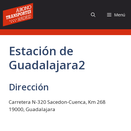
Saltar
al
Menú
contenido
Estación de
Guadalajara2​
Dirección
Carretera N-320 Sacedon-Cuenca, Km 268
19000, Guadalajara