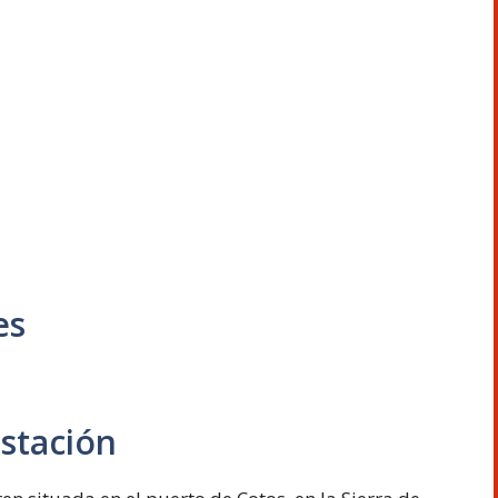
es
estación