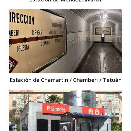
Estación
de
Chamartín
/
Chamberí
/
Tetuán
Estación de Chamartín / Chamberí / Tetuán
Estación
de
Pirámides1​