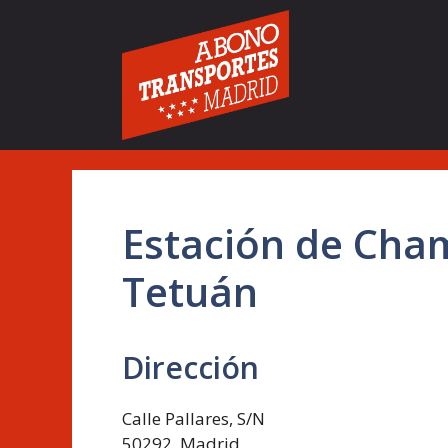
Saltar
al
contenido
Estación de Cham
Tetuán
Dirección
Calle Pallares, S/N
50292, Madrid