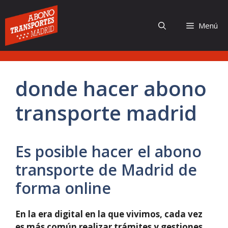
Saltar
al
Menú
contenido
donde hacer abono
transporte madrid
Es posible hacer el abono
transporte de Madrid de
forma online
En la era digital en la que vivimos, cada vez
es más común realizar trámites y gestiones