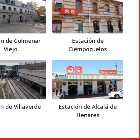
de
de
Colmenar
Ciempozuelos
Viejo
ón de Colmenar
Estación de
Viejo
Ciempozuelos
Estación
Estación
de
de
Villaverde
Alcalá
de
Henares
n de Villaverde
Estación de Alcalá de
Henares