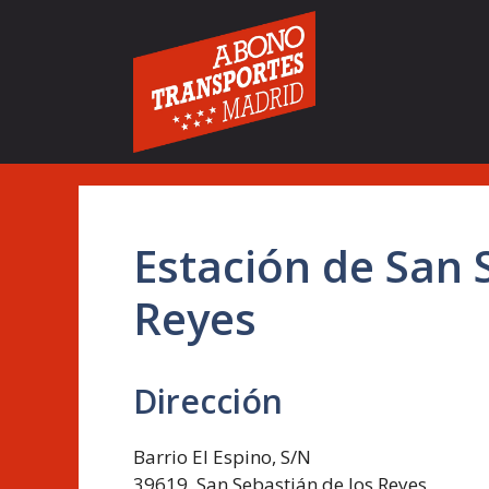
Saltar
al
contenido
Estación de San 
Reyes
Dirección
Barrio El Espino, S/N
39619, San Sebastián de los Reyes