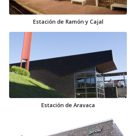
Estación de Ramón y Cajal
Estación
de
Aravaca
Estación de Aravaca
Estación
de
Mirasierra-