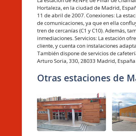
La estación de RENFE de Pinar de Chamart
Hortaleza, en la ciudad de Madrid, Españ
11 de abril de 2007. Conexiones: La esta
de comunicaciones, ya que en ella confluy
tren de cercanías (C1 y C10). Además, ta
inmediaciones. Servicios: La estación ofrec
cliente, y cuenta con instalaciones adap
También dispone de servicios de cafeter
Arturo Soria, 330, 28033 Madrid, España
Otras estaciones de M
Estación
de
Móstoles