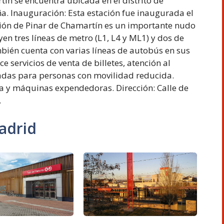
ín se encuentra ubicada en el distrito de
a. Inauguración: Esta estación fue inaugurada el
ción de Pinar de Chamartín es un importante nudo
en tres líneas de metro (L1, L4 y ML1) y dos de
mbién cuenta con varias líneas de autobús en sus
e servicios de venta de billetes, atención al
tadas para personas con movilidad reducida.
ía y máquinas expendedoras. Dirección: Calle de
.
adrid
Estación
Estación
de
de
Soto
Las
del
Matas
Henares