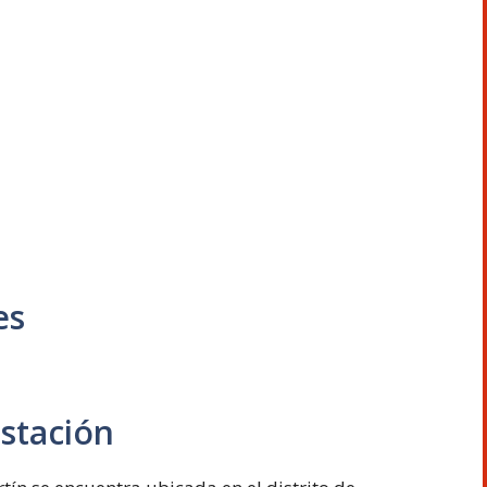
es
estación