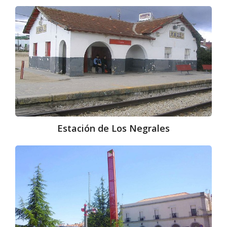
Estación
de
Los
Negrales
Estación de Los Negrales
Estación
de
El
Escorial