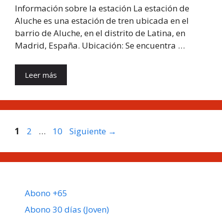
Información sobre la estación La estación de
Aluche es una estación de tren ubicada en el
barrio de Aluche, en el distrito de Latina, en
Madrid, España. Ubicación: Se encuentra …
Leer más
Página
Página
Página
1
2
…
10
Siguiente
→
Abono +65
Abono 30 días (Joven)